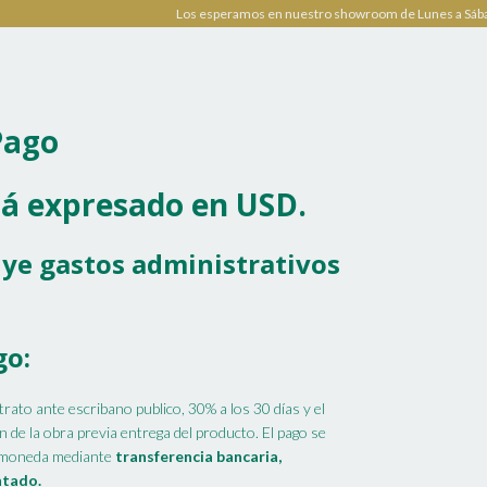
Los esperamos en nuestro showroom de Lunes a Sáb
Pago
stá expresado en USD.
luye gastos administrativos
go:
ntrato ante escribano publico, 30% a los 30 días y el
ón de la obra previa entrega del producto. El pago se
r moneda mediante
transferencia bancaria,
ntado.