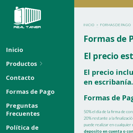
INICIO
>
FORMAS DE PAGO
Formas de 
Inicio
El precio e
Productos
El precio inc
Contacto
en escribanía.
Formas de Pago
Formas de Pa
Preguntas
50% el día de la firma de co
Frecuentes
20% restante a la finalizaci
puede realizar en cualquie
Política de
deposito en cuenta o co